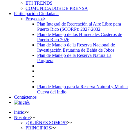
ETI TRENDS
COMUNICADOS DE PRENSA
Participación Ciudadana
Proyectos
Plan Integral de Recreación al Aire Libre para
Puerto Rico (SCORP): 2027-2032
Plan de Manejo de los Humedales Costeros de
Puerto Rico 2026
Plan de Manejo de la Reserva Nacional de
Investigación Estuarina de Bahía de Jobos
Plan de Manejo de la Reserva Natura La
Parguera
Plan de Manejo para la Reserva Natural y Marina
Cueva del Indio
Contáctenos
Inicio
Nosotros
¿QUIÉNES SOMOS?
PRINCIPIOS